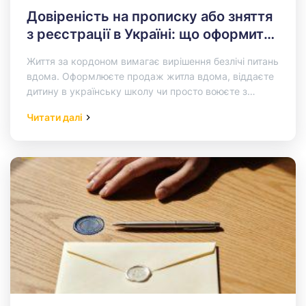
Довіреність на прописку або зняття
з реєстрації в Україні: що оформити
українцям у Чехії
Життя за кордоном вимагає вирішення безлічі питань
вдома. Оформлюєте продаж житла вдома, віддаєте
дитину в українську школу чи просто воюєте з
ЖЕКом через платіжки за…
Read More…
Читати далі