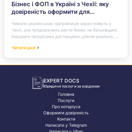
Бізнес і ФОП в Україні з Чехії: яку
довіреність оформити для
податкової, банку та реєстраційних
Чимало українських підприємців зараз живуть у
дій
Чехії, але продовжують вести бізнес на батьківщині.
Керувати процесами дистанційно цілком реально, та
рано чи пізно виникають ситуації, які…
Read More…
Читати далі
EXPERT DOCS
Юридичні послуги за кордоном
Головна
Послуги
Про нотаріуса
Оформити довіреність
Контакти
Написати у Telegram
Написати у Viber