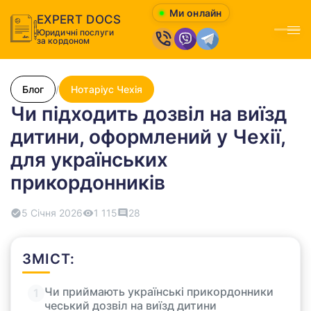
Ми онлайн
EXPERT DOCS
Юридичні послуги
Відк
за кордоном
Блог
/
Нотаріус Чехія
Чи підходить дозвіл на виїзд
дитини, оформлений у Чехії,
для українських
прикордонників
5 Січня 2026
1 115
28
ЗМІСТ:
Чи приймають українські прикордонники
чеський дозвіл на виїзд дитини