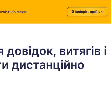
еність
Контакти
Виберіть країну
довідок, витягів і
ти дистанційно