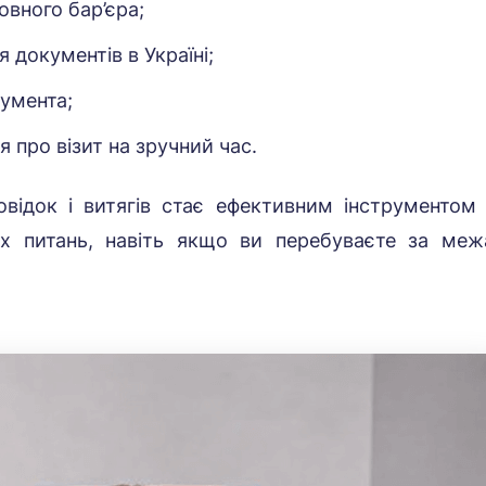
вного бар’єра;
документів в Україні;
кумента;
 про візит на зручний час.
овідок і витягів стає ефективним інструментом
них питань, навіть якщо ви перебуваєте за ме