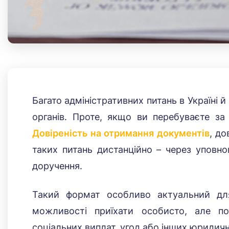
Багато адміністративних питань в Україні
органів. Проте, якщо ви перебуваєте за
Довіреність на отримання документів
, до
таких питань дистанційно – через уповно
доручення.
Такий формат особливо актуальний для
можливості приїхати особисто, але п
соціальних виплат, угод або інших юридичн