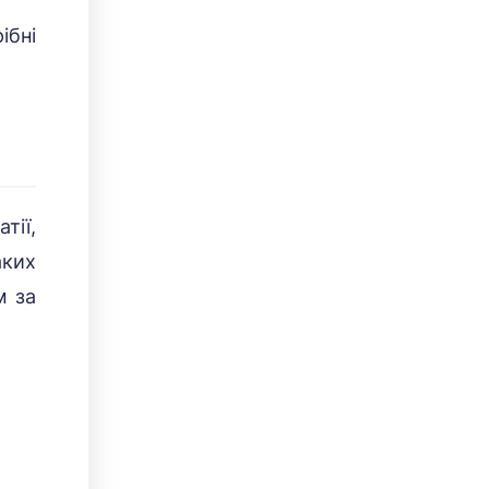
ібні
тії,
аких
м за