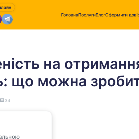
нлайн
Головна
Послуги
Блог
Оформити довір
ність на отримання 
ь: що можна зроби
34
іальною