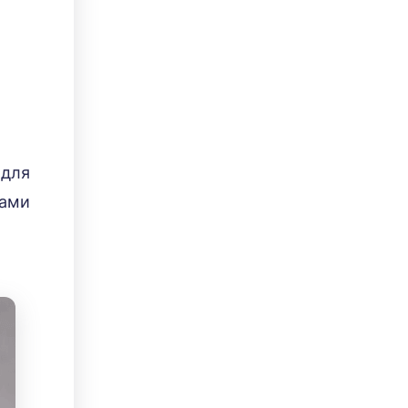
 для
жами