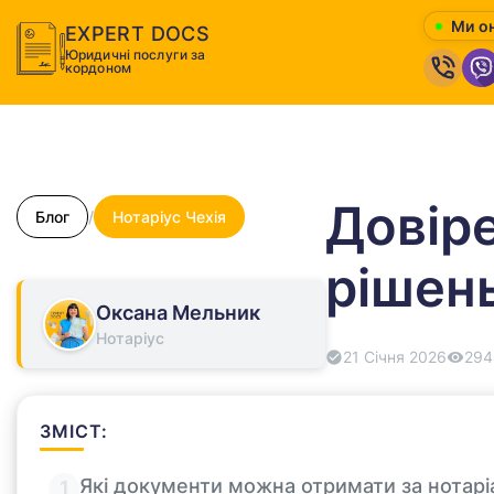
Ми о
EXPERT DOCS
Юридичні послуги за
кордоном
Довіре
Блог
/
Нотаріус Чехія
рішен
Оксана Мельник
Нотаріус
21 Січня 2026
294
ЗМІСТ:
Які документи можна отримати за нотар