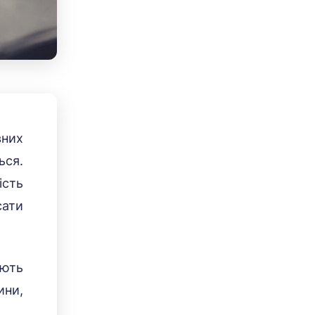
вних
ься.
ість
сати
ають
ини,