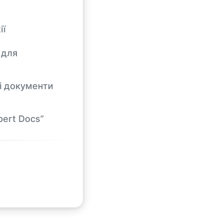
ії
 для
кі документи
pert Docs”