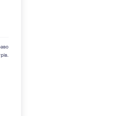
раво
рів.
×