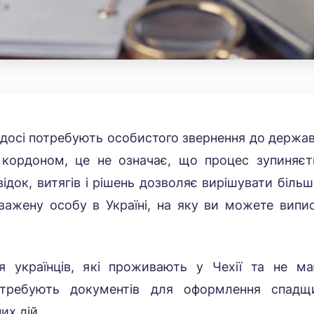
 й досі потребують особистого звернення до держа
 кордоном, це не означає, що процес зупиняєт
відок, витягів і рішень дозволяє вирішувати більш
важену особу в Україні, на яку ви можете випи
 українців, які проживають у Чехії та не м
отребують документів для оформлення спадщ
их дій.