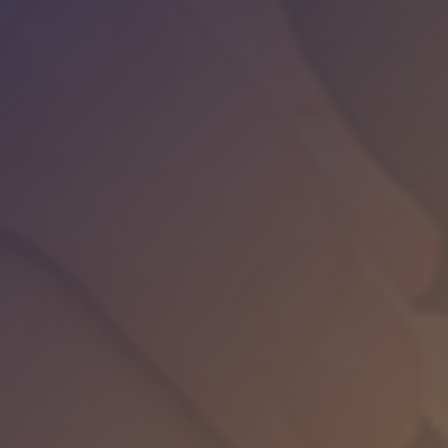
Нотаріус
Оксана Мельник
Мови
Українська, Чеська, Англійська
Гарантії
Офіційно для України