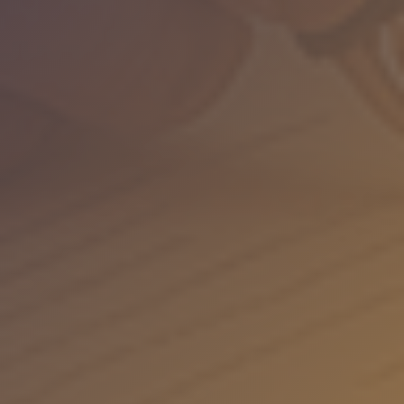
Режим роботи
Приймаємо заявки Щодня! Запис до нотаріусу Пн
15:30
Місце надання
Прага